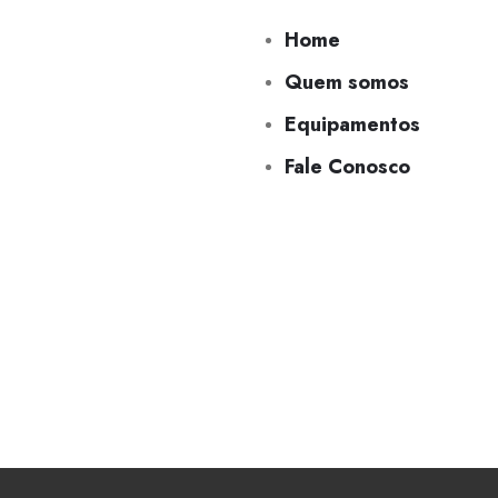
Home
Quem somos
Equipamentos
Fale Conosco
04/02/2023
crobin
Comentários fechados
Reciclagem de Operadores
e Sinaleiros
Read More +